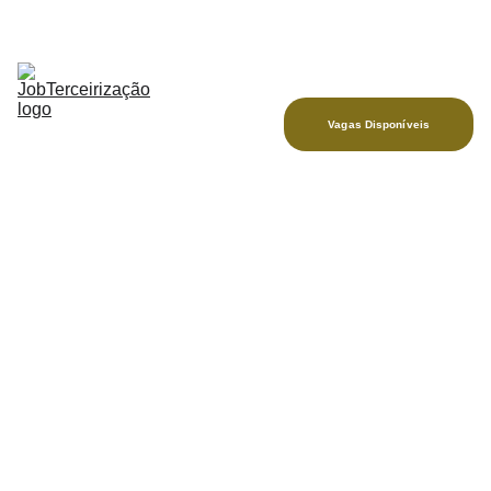
Início
Quem Somos
Temporários
Vagas Disponíveis
Recrutamento
Facilities
Contato